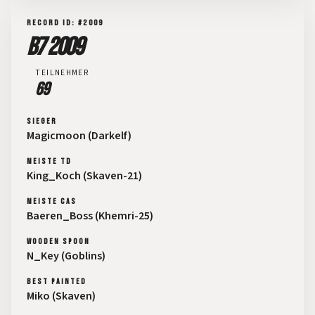
RECORD ID: #2009
B7 2009
TEILNEHMER
69
SIEGER
Magicmoon (Darkelf)
MEISTE TD
King_Koch (Skaven-21)
MEISTE CAS
Baeren_Boss (Khemri-25)
WOODEN SPOON
N_Key (Goblins)
BEST PAINTED
Miko (Skaven)