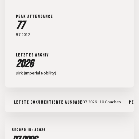
PEAK ATTENDANCE
77
B7 2012
LETZTES ARCHIV
2026
Dirk (Imperial Nobility)
B7 2026 · 10 Coaches
LETZTE DOKUMENTIERTE AUSGABE
PEAK
RECORD ID: #2026