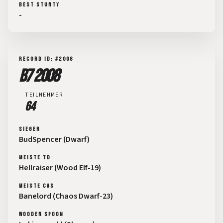
BEST STUNTY
-
RECORD ID: #2008
B7 2008
TEILNEHMER
64
SIEGER
BudSpencer (Dwarf)
MEISTE TD
Hellraiser (Wood Elf-19)
MEISTE CAS
Banelord (Chaos Dwarf-23)
WOODEN SPOON