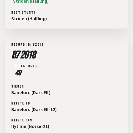
Striden (Halfling)
BEST STUNTY
Striden (Halfling)
RECORD ID: #2018
B7 2018
TEILNEHMER
40
SIEGER
Banelord (Dark Elf)
MEISTE TD
Banelord (Dark Elf-12)
MEISTE CAS
flytime (Norse-21)