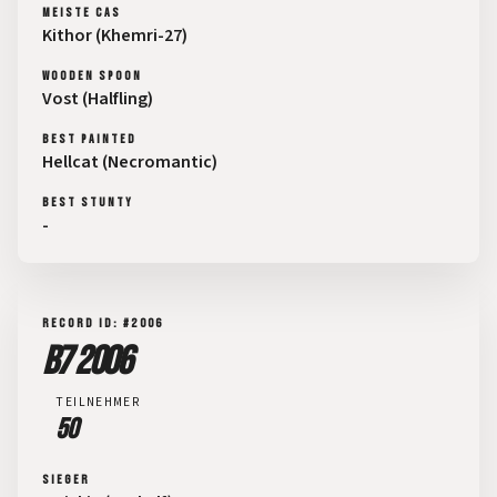
MEISTE CAS
Kithor (Khemri-27)
WOODEN SPOON
Vost (Halfling)
BEST PAINTED
Hellcat (Necromantic)
BEST STUNTY
-
RECORD ID: #2006
B7 2006
TEILNEHMER
50
SIEGER