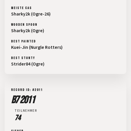
MEISTE CAS
Sharky2k (Ogre-26)
WOODEN SPOON
Sharky2k (Ogre)
BEST PAINTED
Kuei-Jin (Nurgle Rotters)
BEST STUNTY
Strider84 (Ogre)
RECORD ID: #2011
B7 2011
TEILNEHMER
74