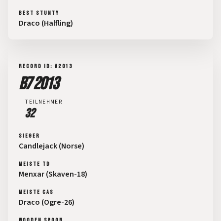
BEST STUNTY
Draco (Halfling)
RECORD ID: #2013
B7 2013
TEILNEHMER
32
SIEGER
Candlejack (Norse)
MEISTE TD
Menxar (Skaven-18)
MEISTE CAS
Draco (Ogre-26)
WOODEN SPOON