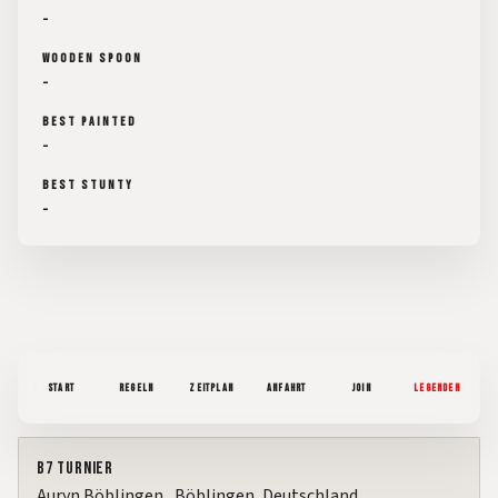
-
WOODEN SPOON
-
BEST PAINTED
-
BEST STUNTY
-
START
REGELN
ZEITPLAN
ANFAHRT
JOIN
LEGENDEN
B7 Turnier
Auryn Böblingen
,
Böblingen, Deutschland