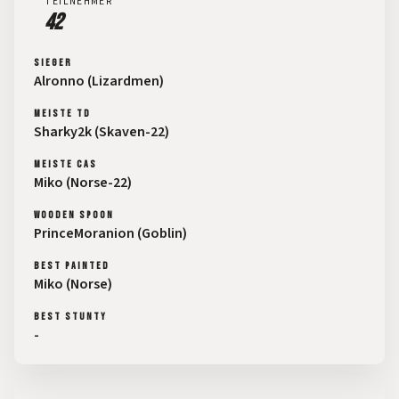
TEILNEHMER
42
SIEGER
Alronno (Lizardmen)
MEISTE TD
Sharky2k (Skaven-22)
MEISTE CAS
Miko (Norse-22)
WOODEN SPOON
PrinceMoranion (Goblin)
BEST PAINTED
Miko (Norse)
BEST STUNTY
-