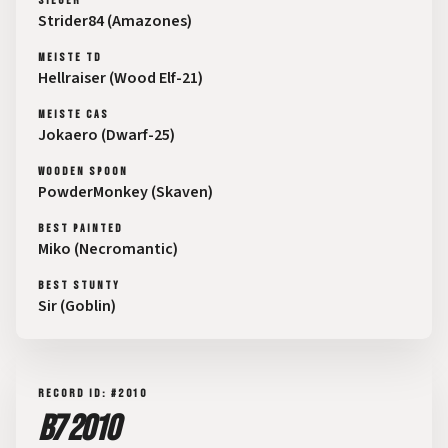
SIEGER
Strider84 (Amazones)
MEISTE TD
Hellraiser (Wood Elf-21)
MEISTE CAS
Jokaero (Dwarf-25)
WOODEN SPOON
PowderMonkey (Skaven)
BEST PAINTED
Miko (Necromantic)
BEST STUNTY
Sir (Goblin)
RECORD ID: #2010
B7 2010