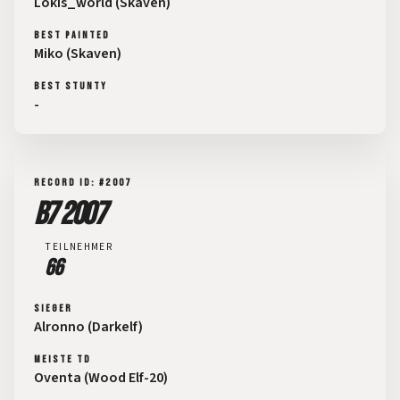
Lokis_world (Skaven)
BEST PAINTED
Miko (Skaven)
BEST STUNTY
-
RECORD ID: #2007
B7 2007
TEILNEHMER
66
SIEGER
Alronno (Darkelf)
MEISTE TD
Oventa (Wood Elf-20)